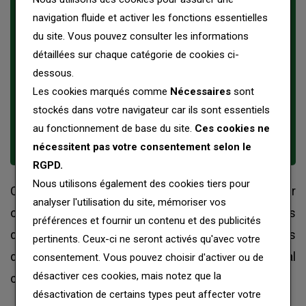
Consulat est habilité à recevoir et établir
navigation fluide et activer les fonctions essentielles
des actes ayant valeur authentique dans
du site. Vous pouvez consulter les informations
l’ordre juridique sénégalais. Les actes
détaillées sur chaque catégorie de cookies ci-
dessous.
dressés par l’autorité consulaire
Les cookies marqués comme
Nécessaires
sont
produisent ainsi les mêmes effets
stockés dans votre navigateur car ils sont essentiels
juridiques que ceux établis devant un
au fonctionnement de base du site.
Ces cookies ne
notaire au Sénégal.
nécessitent pas votre consentement selon le
RGPD.
Nous utilisons également des cookies tiers pour
Ces démarches permettent de donner une valeur
analyser l'utilisation du site, mémoriser vos
officielle et juridiquement reconnue à des
préférences et fournir un contenu et des publicités
documents destinés à être produits auprès
pertinents. Ceux-ci ne seront activés qu'avec votre
d’administrations ou d’organismes, au Sénégal
consentement. Vous pouvez choisir d'activer ou de
désactiver ces cookies, mais notez que la
comme à l’étranger.
désactivation de certains types peut affecter votre