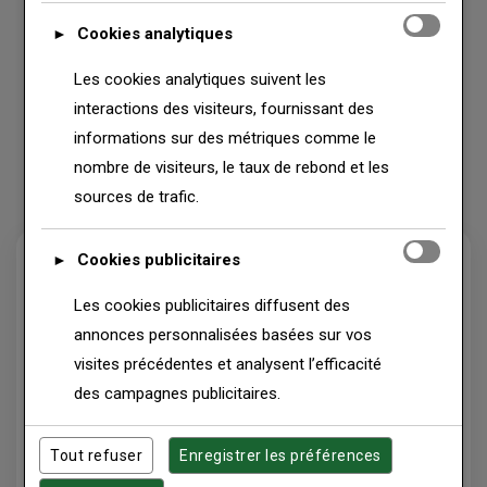
Procurations successorales
Cookies analytiques
►
Déclarations sur l'honneur
Les cookies analytiques suivent les
interactions des visiteurs, fournissant des
Attestations diverses
informations sur des métriques comme le
nombre de visiteurs, le taux de rebond et les
Tout acte notarial consulaire
sources de trafic.
Cookies publicitaires
►
Pièces à fournir
Les cookies publicitaires diffusent des
annonces personnalisées basées sur vos
Pièce d'identité sénégalaise en
visites précédentes et analysent l’efficacité
cours de validité — Passeport ou
des campagnes publicitaires.
Carte Nationale d'Identité
Tout refuser
Enregistrer les préférences