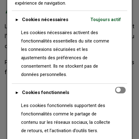
expérience de navigation.
Actes notariés et procurations
Cookies nécessaires
Toujours actif
►
Le service des actes notariés permet
Les cookies nécessaires activent des
l’établissement d’actes authentiques conformes au
fonctionnalités essentielles du site comme
droit sénégalais.
les connexions sécurisées et les
ajustements des préférences de
Parmi les actes les plus fréquemment sollicités
consentement. Ils ne stockent pas de
figurent notamment :
données personnelles.
Cookies fonctionnels
Procurations administratives
►
Les cookies fonctionnels supportent des
Procurations bancaires
fonctionnalités comme le partage de
contenu sur les réseaux sociaux, la collecte
Procurations immobilières
de retours, et l’activation d’outils tiers.